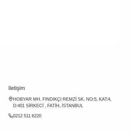
İletişim
HOBYAR MH. FINDIKÇI REMZİ SK. NO:5, KAT:4,
D:401 SİRKECİ , FATİH, İSTANBUL
0212 511 6220