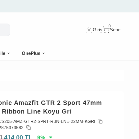
🎁 İlk siparişe %10 i
0
Giriş
Sepet
ile
OnePlus
onic Amazfit GTR 2 Sport 47mm
 Ribbon Line Koyu Gri
CS205-AMZ-GTR2-SPRT-RBN-LNE-22MM-KGRI
2875373582
TL
414,00
TL
9
%