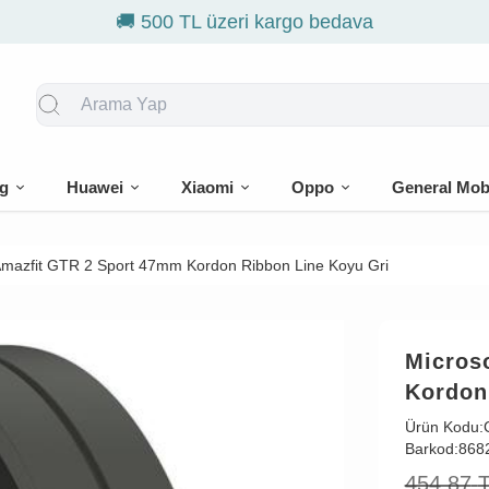
g
Huawei
Xiaomi
Oppo
General Mob
Amazfit GTR 2 Sport 47mm Kordon Ribbon Line Koyu Gri
Micros
Kordon
Ürün Kodu:
Barkod:
868
454,87