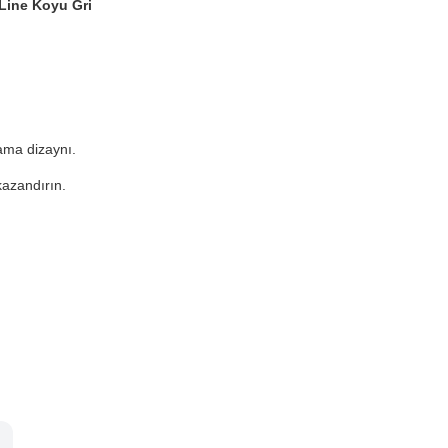
Line Koyu Gri
ama dizaynı.
kazandırın.