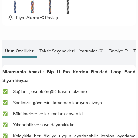
Fiyat Alarmı
Paylaş
Ürün Özellikleri
Taksit Seçenekleri
Yorumlar (0)
Tavsiye Et
Te
Microsonic Amazfit Bip U Pro Kordon Braided Loop Band
Siyah Beyaz
✅
​Sağlam , esnek örgülü hasır malzeme.
✅
​Saatinizin gövdesini tamamen koruyan dizayn.
✅
​Bükülmelere ve kırılmalara dayanıklı.
✅
​Yıkanabilir ve suya dayanıklıdır.
✅
​Kolaylıkla her ölçüye uygun ayarlanabilir kordon ayarlama