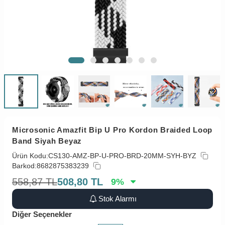
Microsonic Amazfit Bip U Pro Kordon Braided Loop
Band Siyah Beyaz
Ürün Kodu:
CS130-AMZ-BP-U-PRO-BRD-20MM-SYH-BYZ
Barkod:
8682875383239
558,87
TL
508,80
TL
9
%
Stok Alarmı
Diğer Seçenekler