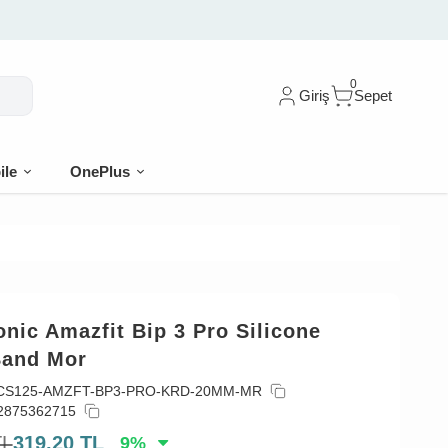
10 indirim
0
Giriş
Sepet
ile
OnePlus
nic Amazfit Bip 3 Pro Silicone
Band Mor
CS125-AMZFT-BP3-PRO-KRD-20MM-MR
2875362715
TL
319,20
TL
9
%