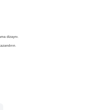
ama dizaynı.
kazandırın.