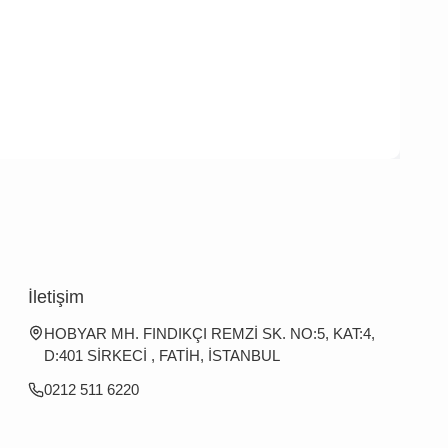
İletişim
HOBYAR MH. FINDIKÇI REMZİ SK. NO:5, KAT:4,
D:401 SİRKECİ , FATİH, İSTANBUL
0212 511 6220