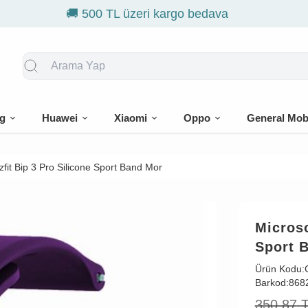
🎁 İlk siparişe %
g
Huawei
Xiaomi
Oppo
General Mob
fit Bip 3 Pro Silicone Sport Band Mor
Microso
Sport 
Ürün Kodu:
Barkod:
868
350,87