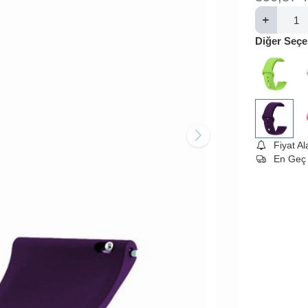
Diğer Seçe
Fiyat A
En Geç