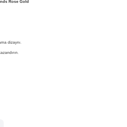
Bands Rose Gold
ama dizaynı.
kazandırın.