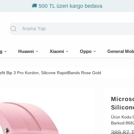
g
Huawei
Xiaomi
Oppo
General Mob
fit Bip 3 Pro Kordon, Silicone RapidBands Rose Gold
Microso
Silico
Ürün Kodu:
Barkod:
868
389,87