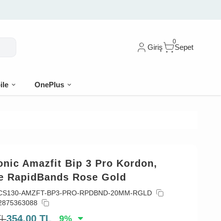
🎁 İlk sip
0
Giriş
Sepet
ile
OnePlus
nic Amazfit Bip 3 Pro Kordon,
ne RapidBands Rose Gold
CS130-AMZFT-BP3-PRO-RPDBND-20MM-RGLD
2875363088
TL
354,00
TL
9
%