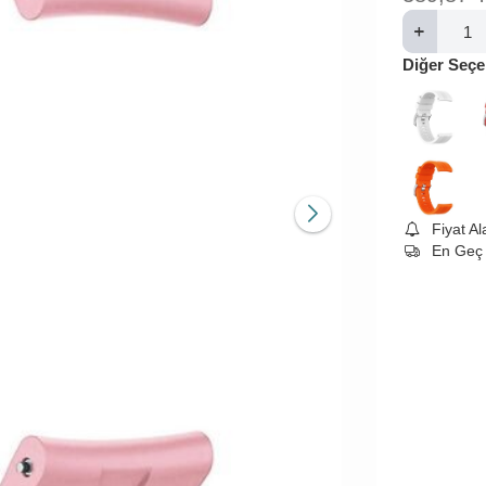
Diğer Seçe
Fiyat A
En Geç 