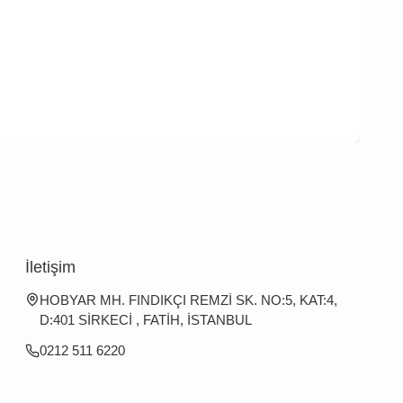
İletişim
HOBYAR MH. FINDIKÇI REMZİ SK. NO:5, KAT:4,
D:401 SİRKECİ , FATİH, İSTANBUL
0212 511 6220