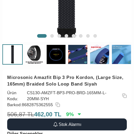
Microsonic Amazfit Bip 3 Pro Kordon, (Large Size,
165mm) Braided Solo Loop Band Siyah
Ürün
CS130-AMZFT-BP3-PRO-BRD-165MM-L-
Kodu:
20MM-SYH
Barkod:
8682875362555
506,87
TL
462,00
TL
9
%
Stok Alarmı
Diğer Seçenekler