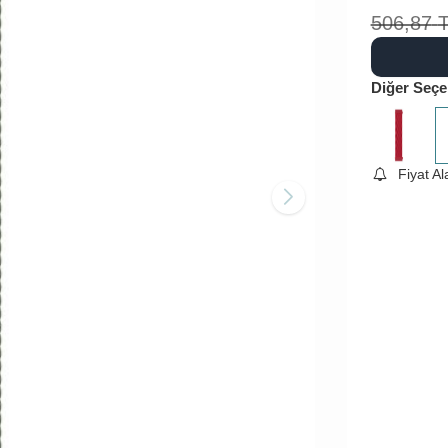
506,87
Diğer Seçe
Fiyat A