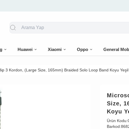
🎁 İlk siparişe %10 indirim
g
Huawei
Xiaomi
Oppo
General Mob
Bip 3 Kordon, (Large Size, 165mm) Braided Solo Loop Band Koyu Yeşil
Microso
Size, 
Koyu Y
Ürün Kodu:
Barkod:
868