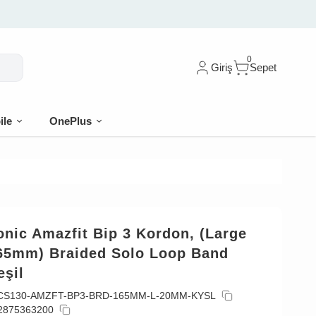
0
Giriş
Sepet
ile
OnePlus
nic Amazfit Bip 3 Kordon, (Large
165mm) Braided Solo Loop Band
eşil
CS130-AMZFT-BP3-BRD-165MM-L-20MM-KYSL
2875363200