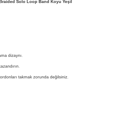
 Braided Solo Loop Band Koyu Yeşil
lama dizaynı.
kazandırın.
kordonları takmak zorunda değilsiniz.