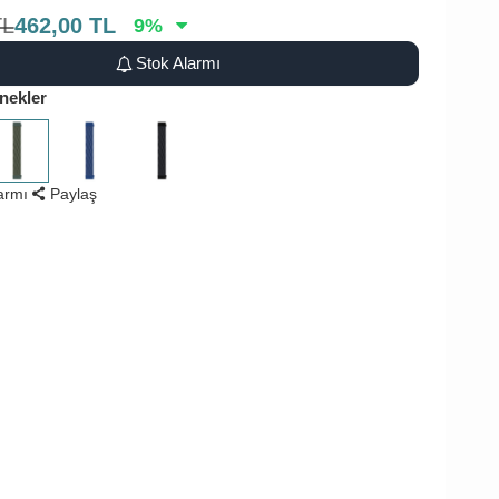
TL
462,00
TL
9
%
Stok Alarmı
nekler
larmı
Paylaş