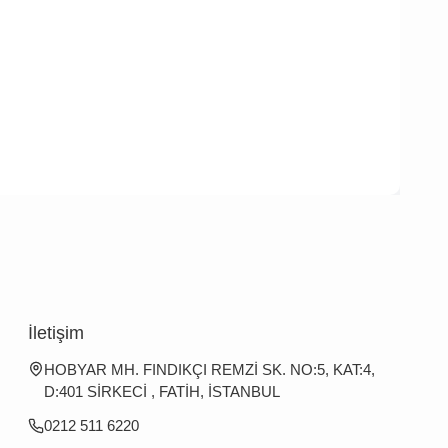
İletişim
HOBYAR MH. FINDIKÇI REMZİ SK. NO:5, KAT:4,
D:401 SİRKECİ , FATİH, İSTANBUL
0212 511 6220