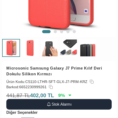
Microsonic Samsung Galaxy J7 Prime Kılıf Deri
Dokulu Silikon Kırmızı
Ürün Kodu:
CS110-LTHR-SFT-GLX-J7-PRM-KRZ
Barkod:
6652230999261
441,87
TL
402,00
TL
9
%
Stok Alarmı
Diğer Seçenekler