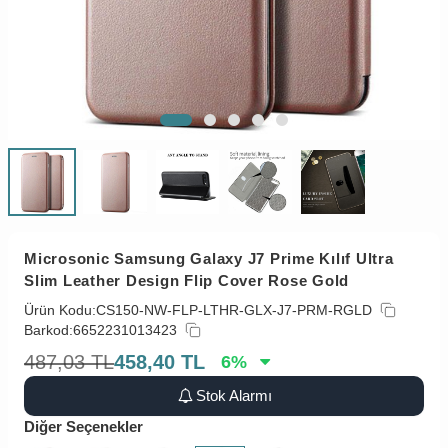
Microsonic Samsung Galaxy J7 Prime Kılıf Ultra
Slim Leather Design Flip Cover Rose Gold
Ürün Kodu:
CS150-NW-FLP-LTHR-GLX-J7-PRM-RGLD
Barkod:
6652231013423
487,03
TL
458,40
TL
6
%
Stok Alarmı
Diğer Seçenekler