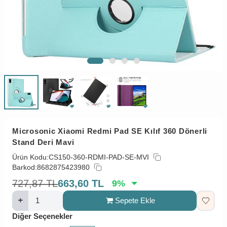
Microsonic Xiaomi Redmi Pad SE Kılıf 360 Dönerli
Stand Deri Mavi
Ürün Kodu:
CS150-360-RDMI-PAD-SE-MVI
Barkod:
8682875423980
727,87
TL
663,60
TL
9
%
Sepete Ekle
Diğer Seçenekler