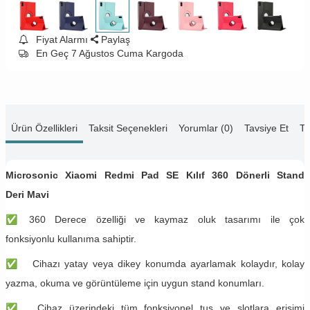
Fiyat Alarmı
Paylaş
En Geç 7 Ağustos Cuma Kargoda
Ürün Özellikleri
Taksit Seçenekleri
Yorumlar (0)
Tavsiye Et
Te
Microsonic Xiaomi Redmi Pad SE Kılıf 360 Dönerli Stand
Deri Mavi
✅
360 Derece özelliği ve kaymaz oluk tasarımı ile çok
fonksiyonlu kullanıma sahiptir.
✅
Cihazı yatay veya dikey konumda ayarlamak kolaydır, kolay
yazma, okuma ve görüntüleme için uygun stand konumları.
✅
Cihaz üzerindeki tüm fonksiyonel tuş ve slotlara erişimi