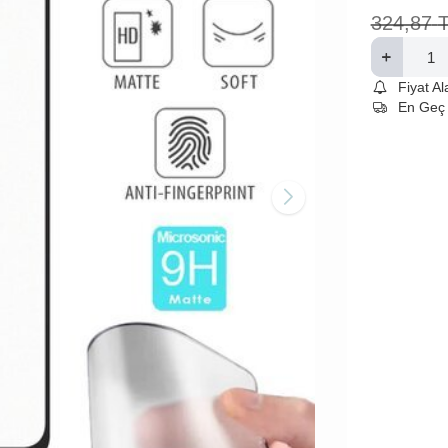
324,87
Fiyat A
En Geç