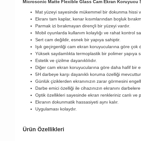
Microsonic Matte Flexible Glass Cam Ekran Koruyucu 
Mat yüzeyi sayesinde mükemmel bir dokunma hissi ve
Ekranı tam kaplar, kenar kısımlarından boşluk bırak
Parmak izi bırakmayan dirençli bir yüzeyi vardır.
Mobil oyunlarda kullanım kolaylığı ve rahat kontrol sa
Sert cam değildir, esnek bir yapıya sahiptir.
Işık geçirgenliği cam ekran koruyucularına göre çok 
Yüksek saydamlıkta termoplastik bir polimer yapıya sa
Estetik ve çizilme dayanıklılıdır.
Diğer cam ekran koruyucularına göre daha hafif bir 
5H darbeye karşı dayanıklı koruma özelliği mevcuttur
Günlük çiziklerden ekranınızın zarar görmesini engell
Darbe emici özelliği ile cihazınızın ekranını darbelere
Optik özellikleri sayesinde ekran renkleriniz canlı ve 
Ekranın dokunmatik hassasiyeti aynı kalır.
Uygulaması kolaydır.
Ürün Özellikleri