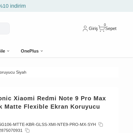
0
Giriş
Sepet
ile
OnePlus
Koruyucu Siyah
onic Xiaomi Redmi Note 9 Pro Max
k Matte Flexible Ekran Koruyucu
SG106-MTTE-KBR-GLSS-XMI-NTE9-PRO-MX-SYH
2875070931