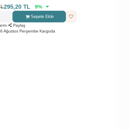
TL
295,20
TL
9
%
Sepete Ekle
larmı
Paylaş
 6 Ağustos Perşembe Kargoda