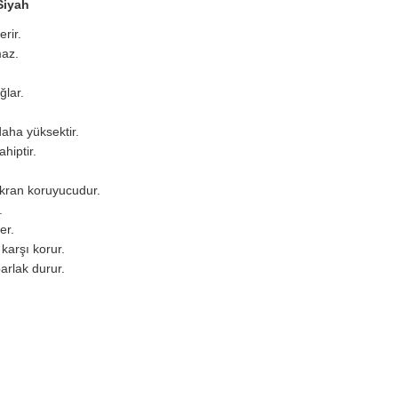
Siyah
rir.
maz.
ğlar.
daha yüksektir.
hiptir.
ekran koruyucudur.
.
er.
 karşı korur.
parlak durur.