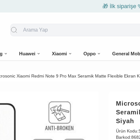
🎁 İlk siparişe %10 indirim
g
Huawei
Xiaomi
Oppo
General Mob
crosonic Xiaomi Redmi Note 9 Pro Max Seramik Matte Flexible Ekran 
Micros
Serami
Siyah
Ürün Kodu:
Barkod:
868