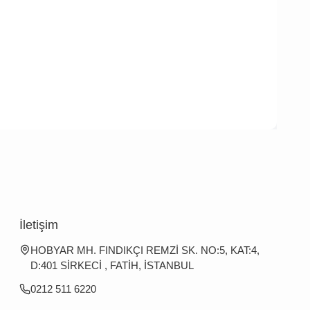
İletişim
HOBYAR MH. FINDIKÇI REMZİ SK. NO:5, KAT:4,
D:401 SİRKECİ , FATİH, İSTANBUL
0212 511 6220