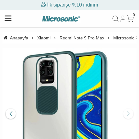
🎁 İlk siparişe %10 indirim
0
Anasayfa
Xiaomi
Redmi Note 9 Pro Max
Microsonic X