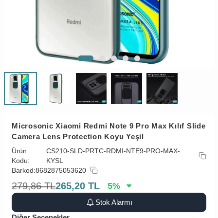
Microsonic Xiaomi Redmi Note 9 Pro Max Kılıf Slide
Camera Lens Protection Koyu Yeşil
Ürün
CS210-SLD-PRTC-RDMI-NTE9-PRO-MAX-
Kodu:
KYSL
Barkod:
8682875053620
279,86
TL
265,20
TL
5
%
Stok Alarmı
Diğer Seçenekler