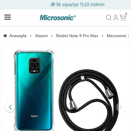
🎁 İlk siparişe %10 indirim
0
Anasayfa
Xiaomi
Redmi Note 9 Pro Max
Microsonic X