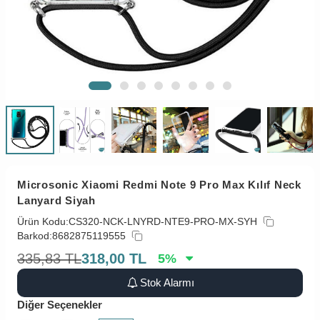
Microsonic Xiaomi Redmi Note 9 Pro Max Kılıf Neck
Lanyard Siyah
Ürün Kodu:
CS320-NCK-LNYRD-NTE9-PRO-MX-SYH
Barkod:
8682875119555
335,83
TL
318,00
TL
5
%
Stok Alarmı
Diğer Seçenekler