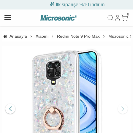
🎁 İlk siparişe %10 indirim
0
Anasayfa
Xiaomi
Redmi Note 9 Pro Max
Microsonic X