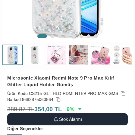
Microsonic Xiaomi Redmi Note 9 Pro Max Kılıf
Glitter Liquid Holder Gümüş
Ürün Kodu:
CS215-GLT-HLD-RDMI-NTE9-PRO-MAX-GMS
Barkod:
8682875060864
389,87
TL
354,00
TL
9
%
Stok Alarmı
Diğer Seçenekler