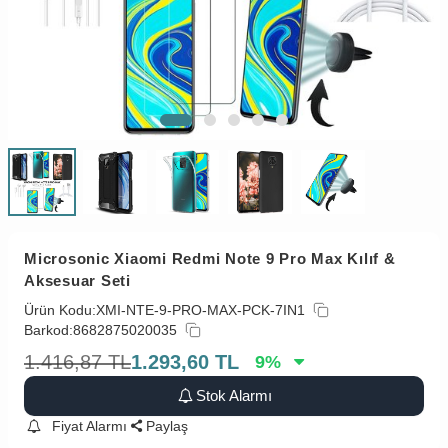
Microsonic Xiaomi Redmi Note 9 Pro Max Kılıf &
Aksesuar Seti
Ürün Kodu:
XMI-NTE-9-PRO-MAX-PCK-7IN1
Barkod:
8682875020035
1.416,87
TL
1.293,60
TL
9
%
Stok Alarmı
Fiyat Alarmı
Paylaş