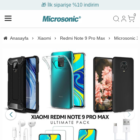
🎁 İlk siparişe %10 indirim
0
Anasayfa
Xiaomi
Redmi Note 9 Pro Max
Microsonic X