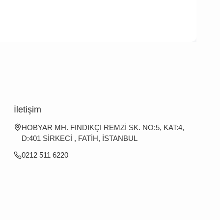
İletişim
HOBYAR MH. FINDIKÇI REMZİ SK. NO:5, KAT:4,
D:401 SİRKECİ , FATİH, İSTANBUL
0212 511 6220