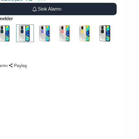
Stok Alarmı
nekler
larmı
Paylaş