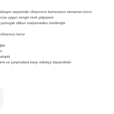
 dizaynı sayesinde cihazınızın kamerasını tamamen korur
mına uygun zengin renk yelpazesi
, yumuşak silikon malzemeden üretilmiştir
cihazınızı korur
ğlar
ım
ahiptir
ere ve çarpmalara karşı oldukça dayanıklıdır