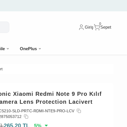
0
Giriş
Sepet
ile
OnePlus
rt
nic Xiaomi Redmi Note 9 Pro Kılıf
amera Lens Protection Lacivert
CS210-SLD-PRTC-RDMI-NTE9-PRO-LCV
2875053712
TL
265,20
TL
5
%