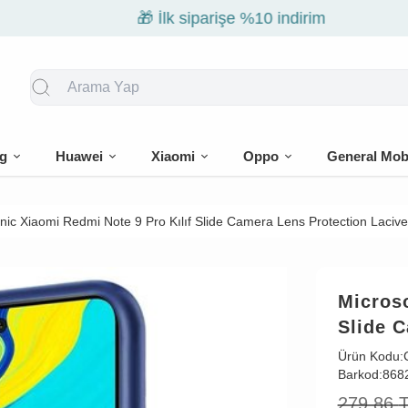
🎁 İlk siparişe %10 indirim
g
Huawei
Xiaomi
Oppo
General Mob
nic Xiaomi Redmi Note 9 Pro Kılıf Slide Camera Lens Protection Lacive
Microso
Slide C
Ürün Kodu:
Barkod:
868
279,86