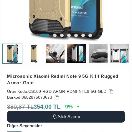
Microsonic Xiaomi Redmi Note 9 5G Kılıf Rugged
Armor Gold
Ürün Kodu:
CS160-RGD-ARMR-RDMI-NTE9-5G-GLD
Barkod:
8682875073673
389,87
TL
354,00
TL
9
%
Stok Alarmı
Diğer Seçenekler