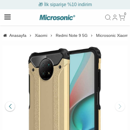
🎁 İlk siparişe %10 indirim
0
Anasayfa
Xiaomi
Redmi Note 9 5G
Microsonic Xiaomi