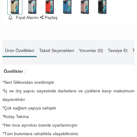
Fiyat Alarmı
Paylaş
Ürün Özellikleri
Taksit Seçenekleri
Yorumlar (0)
Tavsiye Et
Te
Özellikler
:
*Sert Silikondan üretilmiştir.
*İç ve dış yapısı sayesinde darbelere ve çiziklere karşı maksimum
dayanıklıdır
*Çok sağlam yapıya sahiptir
*Kolay Takma
*Her ince ayrıntısı özenle uyarlanmıştır
*Tüm butonlara rahatlıkla ulaşabilirsiniz