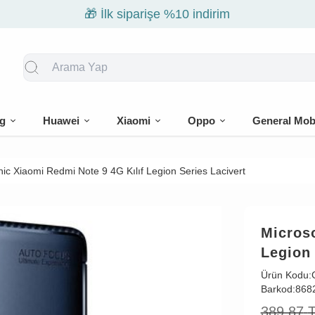
🎁 İlk siparişe %10 indirim
g
Huawei
Xiaomi
Oppo
General Mob
ic Xiaomi Redmi Note 9 4G Kılıf Legion Series Lacivert
Microso
Legion 
Ürün Kodu:
Barkod:
868
389,87