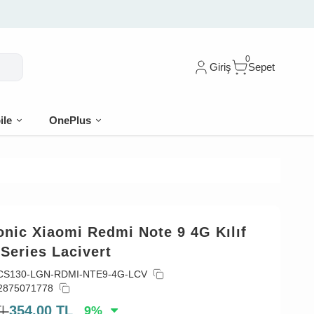
0
Giriş
Sepet
ile
OnePlus
nic Xiaomi Redmi Note 9 4G Kılıf
Series Lacivert
CS130-LGN-RDMI-NTE9-4G-LCV
2875071778
TL
354,00
TL
9
%