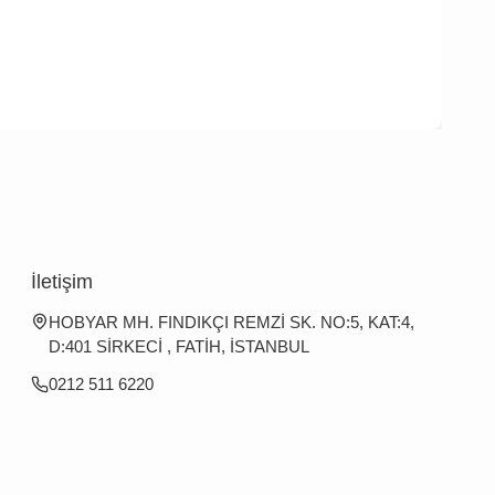
İletişim
HOBYAR MH. FINDIKÇI REMZİ SK. NO:5, KAT:4,
D:401 SİRKECİ , FATİH, İSTANBUL
0212 511 6220