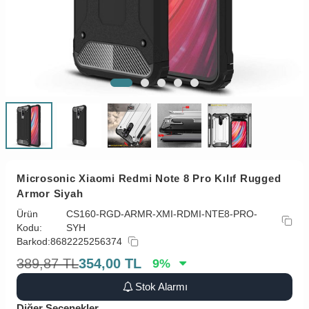
Microsonic Xiaomi Redmi Note 8 Pro Kılıf Rugged
Armor Siyah
Ürün
CS160-RGD-ARMR-XMI-RDMI-NTE8-PRO-
Kodu:
SYH
Barkod:
8682225256374
389,87
TL
354,00
TL
9
%
Stok Alarmı
Diğer Seçenekler