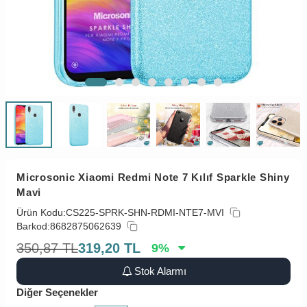
Microsonic Xiaomi Redmi Note 7 Kılıf Sparkle Shiny
Mavi
Ürün Kodu:
CS225-SPRK-SHN-RDMI-NTE7-MVI
Barkod:
8682875062639
350,87
TL
319,20
TL
9
%
Stok Alarmı
Diğer Seçenekler