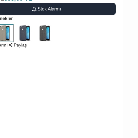
Stok Alarmı
nekler
larmı
Paylaş