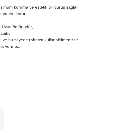
ksimum koruma ve estetik bir duruş sağlar.
 tamamen korur
r Uzun ömürlüdür,
bilir.
ı ve bu sayede rahatça kullanabilmenizdir.
zlık vermez.