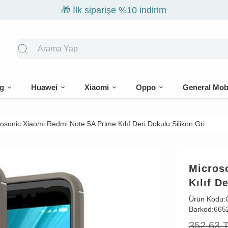
🎁 İlk siparişe %10 indirim
g
Huawei
Xiaomi
Oppo
General Mob
osonic Xiaomi Redmi Note 5A Prime Kılıf Deri Dokulu Silikon Gri
Micros
Kılıf D
Ürün Kodu:
Barkod:
665
352,63