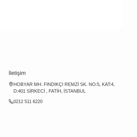
İletişim
HOBYAR MH. FINDIKÇI REMZİ SK. NO:5, KAT:4,
D:401 SİRKECİ , FATİH, İSTANBUL
0212 511 6220