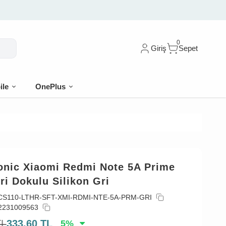
0
Giriş
Sepet
ile
OnePlus
onic Xiaomi Redmi Note 5A Prime
eri Dokulu Silikon Gri
CS110-LTHR-SFT-XMI-RDMI-NTE-5A-PRM-GRI
2231009563
TL
333,60
TL
5
%