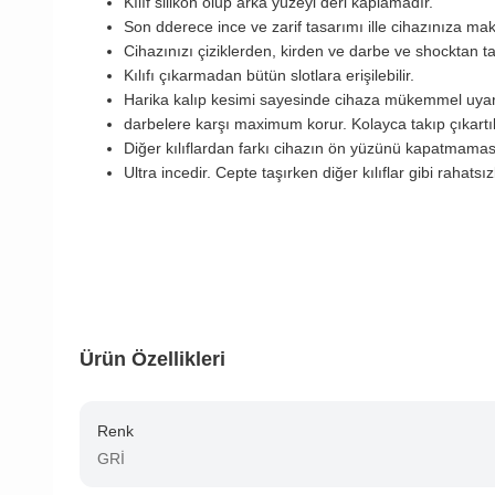
Kılıf silikon olup arka yüzeyi deri kaplamadır.
Son dderece ince ve zarif tasarımı ille cihazınıza ma
Cihazınızı çiziklerden, kirden ve darbe ve shocktan
Kılıfı çıkarmadan bütün slotlara erişilebilir.
Harika kalıp kesimi sayesinde cihaza mükemmel uya
darbelere karşı maximum korur. Kolayca takıp çıkartıla
Diğer kılıflardan farkı cihazın ön yüzünü kapatmamas
Ultra incedir. Cepte taşırken diğer kılıflar gibi rahatsı
Ürün Özellikleri
Renk
GRİ