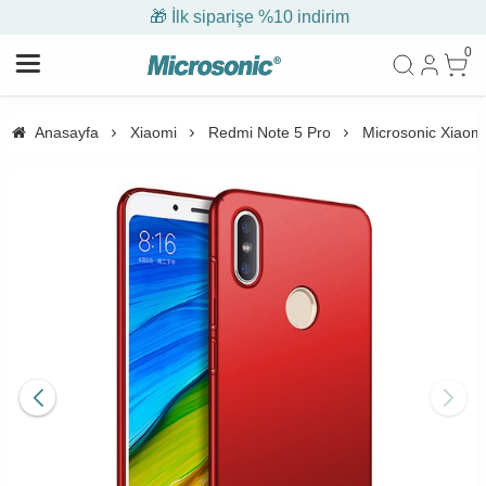
🎁 İlk siparişe %10 indirim
0
Anasayfa
Xiaomi
Redmi Note 5 Pro
Microsonic Xiaomi