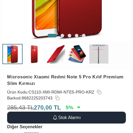
Microsonic Xiaomi Redmi Note 5 Pro Kılıf Premium
Slim Kırmızı
Ürün Kodu:
CS110-XMI-RDMI-NTE5-PRO-KRZ
Barkod:
8682225203743
285,43
TL
270,00
TL
5
%
Stok Alarmı
Diğer Seçenekler