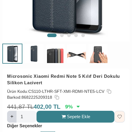
Microsonic Xiaomi Redmi Note 5 Kılıf Deri Dokulu
Silikon Lacivert
Ürün Kodu:
CS110-LTHR-SFT-XMI-RDMI-NTE5-LCV
Barkod:
8682225209318
441,87
TL
402,00
TL
9
%
Sepete Ekle
Diğer Seçenekler