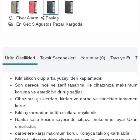
Fiyat Alarmı
Paylaş
En Geç 9 Ağustos Pazar Kargoda
Ürün Özellikleri
Taksit Seçenekleri
Yorumlar (0)
Tavsiye Et
Te
Kılıf silikon olup arka yüzeyi deri kaplamadır.
Son derece ince ve zarif tasarımı ille cihazınıza maksimum
koruma ve estetik bir duruş sağlar.
Cihazınızı çiziklerden, kirden ve darbe ve shocktan tamamen
korur
Kılıfı çıkarmadan bütün slotlara erişilebilir.
Harika kalıp kesimi sayesinde cihaza mükemmel uyar Uzun
ömürlüdür,
darbelere karşı maximum korur. Kolayca takıp çıkartılabilir.
Diğer kılıflardan farkı cihazın ön yüzünü kapatmaması ve bu