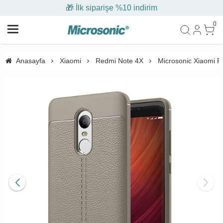
🎁 İlk siparişe %10 indirim
0
Anasayfa
Xiaomi
Redmi Note 4X
Microsonic Xiaomi Re