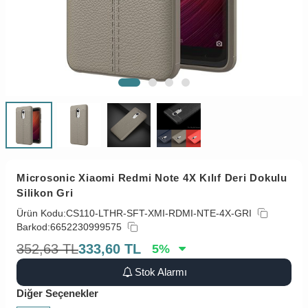
Microsonic Xiaomi Redmi Note 4X Kılıf Deri Dokulu
Silikon Gri
Ürün Kodu:
CS110-LTHR-SFT-XMI-RDMI-NTE-4X-GRI
Barkod:
6652230999575
352,63
TL
333,60
TL
5
%
Stok Alarmı
Diğer Seçenekler