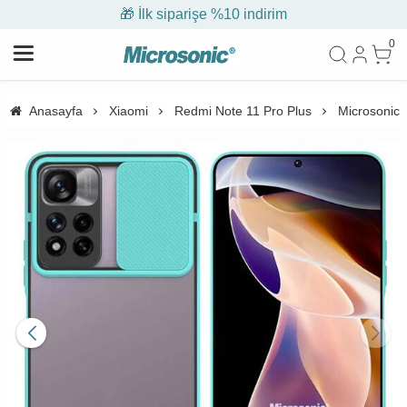
🎁 İlk siparişe %10 indirim
0
Anasayfa
Xiaomi
Redmi Note 11 Pro Plus
Microsonic 