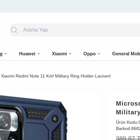
🎁 İlk siparişe %10 indirim
g
Huawei
Xiaomi
Oppo
General Mob
 Xiaomi Redmi Note 11 Kılıf Military Ring Holder Lacivert
Microso
Militar
Ürün Kodu:
Barkod:
868
389,87