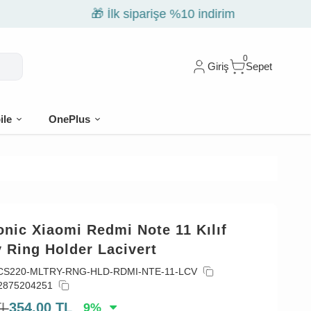
0
Giriş
Sepet
ile
OnePlus
nic Xiaomi Redmi Note 11 Kılıf
y Ring Holder Lacivert
CS220-MLTRY-RNG-HLD-RDMI-NTE-11-LCV
2875204251
TL
354,00
TL
9
%