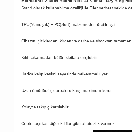
Microsonic Xiaomi Redmi Note 11 Kılıf Military Ring Hol
Stand olarak kullanabilme özelliği ile Eller serbest şekilde öz
TPU(Yumuşak) + PC(Sert) malzemeden üretilmiştir.
Cihazını çiziklerden, kirden ve darbe ve shocktan tamamen 
Kılıfı çıkarmadan bütün slotlara erişilebilir.
Harika kalıp kesimi sayesinde mükemmel uyar.
Uzun ömürlüdür, darbelere karşı maximum korur.
Kolayca takıp çıkartılabilir.
Cepte taşırken diğer kılıflar gibi rahatsızlık vermez.