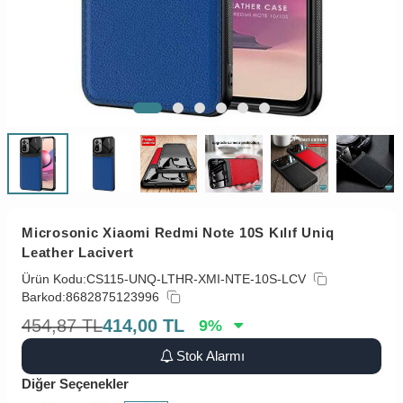
Microsonic Xiaomi Redmi Note 10S Kılıf Uniq
Leather Lacivert
Ürün Kodu:
CS115-UNQ-LTHR-XMI-NTE-10S-LCV
Barkod:
8682875123996
454,87
TL
414,00
TL
9
%
Stok Alarmı
Diğer Seçenekler