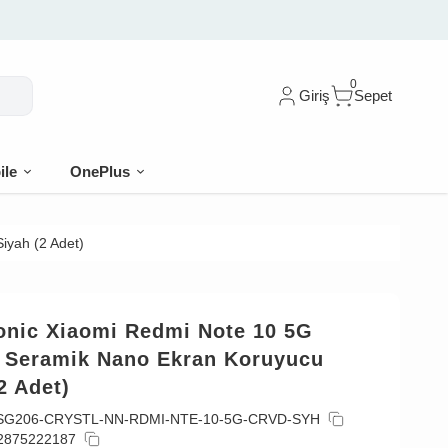
0
Giriş
Sepet
ile
OnePlus
iyah (2 Adet)
onic Xiaomi Redmi Note 10 5G
l Seramik Nano Ekran Koruyucu
2 Adet)
SG206-CRYSTL-NN-RDMI-NTE-10-5G-CRVD-SYH
2875222187