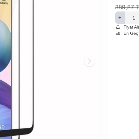
389,87
Fiyat A
En Geç