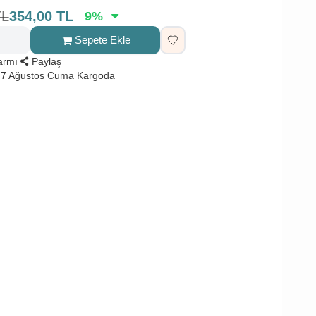
TL
354,00
TL
9
%
Sepete Ekle
larmı
Paylaş
 7 Ağustos Cuma Kargoda