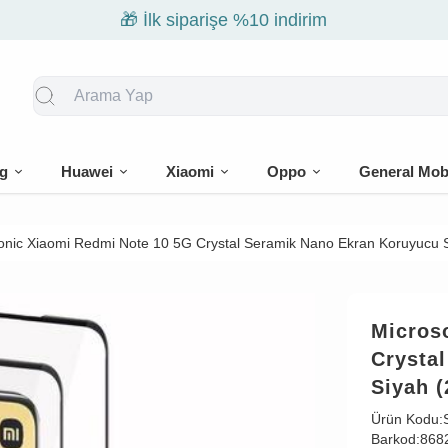
🎁 İlk siparişe %10 indirim
g
Huawei
Xiaomi
Oppo
General Mob
onic Xiaomi Redmi Note 10 5G Crystal Seramik Nano Ekran Koruyucu S
Micros
Crysta
Siyah (
Ürün Kodu:
Barkod:
868