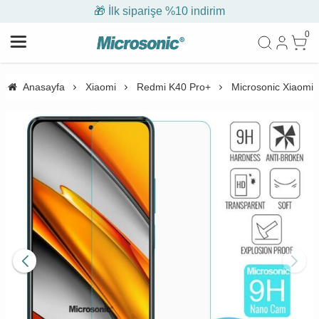
🎁 İlk siparişe %10 indirim
0
Anasayfa
Xiaomi
Redmi K40 Pro+
Microsonic Xiaomi