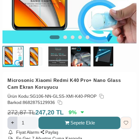
Microsonic Xiaomi Redmi K40 Pro+ Nano Glass
Cam Ekran Koruyucu
Ürün Kodu:
SG106-NN-GLSS-XMI-K40-PROP
Barkod:
8682875129936
272,87
TL
247,20
TL
9
%
Sepete Ekle
Fiyat Alarmı
Paylaş
En Geç 7 Ağustos Cuma Kargoda