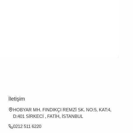
İletişim
HOBYAR MH. FINDIKÇI REMZİ SK. NO:5, KAT:4,
D:401 SİRKECİ , FATİH, İSTANBUL
0212 511 6220