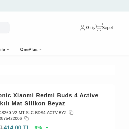
şe %10 indirim
0
Giriş
Sepet
ile
OnePlus
onic Xiaomi Redmi Buds 4 Active
skılı Mat Silikon Beyaz
CS260-V2-MT-SLC-BDS4-ACTV-BYZ
2875422006
TL
414,00
TL
9
%