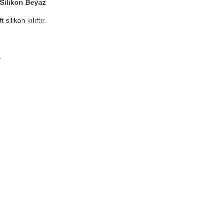
 Silikon Beyaz
silikon kılıftır.
.