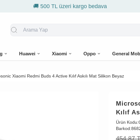
🎁 İlk sipari
g
Huawei
Xiaomi
Oppo
General Mob
sonic Xiaomi Redmi Buds 4 Active Kılıf Askılı Mat Silikon Beyaz
Micros
Kılıf A
Ürün Kodu:
Barkod:
868
454,87