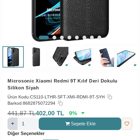
Microsonic Xiaomi Redmi 9T Kılıf Deri Dokulu
Silikon Siyah
Ürün Kodu:
CS110-LTHR-SFT-XMI-RDMI-9T-SYH
Barkod:
8682875072294
441,87
TL
402,00
TL
9
%
Sepete Ekle
Diğer Seçenekler