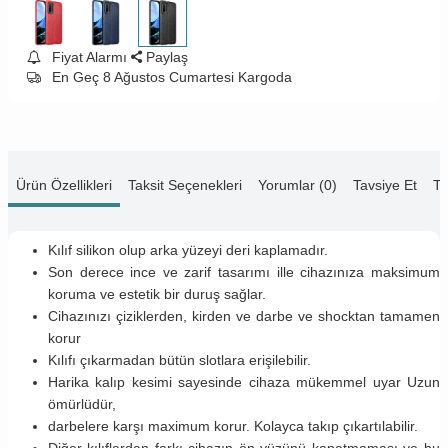
Fiyat Alarmı
Paylaş
En Geç 8 Ağustos Cumartesi Kargoda
Ürün Özellikleri
Taksit Seçenekleri
Yorumlar (0)
Tavsiye Et
Te
Kılıf silikon olup arka yüzeyi deri kaplamadır.
Son derece ince ve zarif tasarımı ille cihazınıza maksimum
koruma ve estetik bir duruş sağlar.
Cihazınızı çiziklerden, kirden ve darbe ve shocktan tamamen
korur
Kılıfı çıkarmadan bütün slotlara erişilebilir.
Harika kalıp kesimi sayesinde cihaza mükemmel uyar Uzun
ömürlüdür,
darbelere karşı maximum korur. Kolayca takıp çıkartılabilir.
Diğer kılıflardan farkı cihazın ön yüzünü kapatmaması ve bu