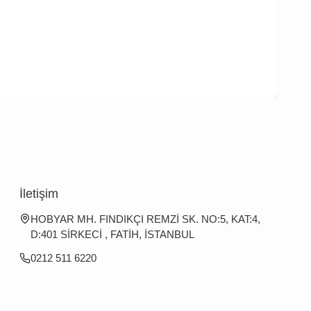
İletişim
HOBYAR MH. FINDIKÇI REMZİ SK. NO:5, KAT:4,
D:401 SİRKECİ , FATİH, İSTANBUL
0212 511 6220