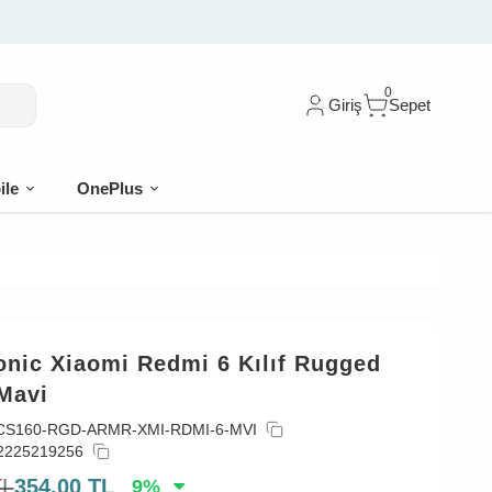
0
Giriş
Sepet
ile
OnePlus
onic Xiaomi Redmi 6 Kılıf Rugged
Mavi
CS160-RGD-ARMR-XMI-RDMI-6-MVI
2225219256
TL
354,00
TL
9
%