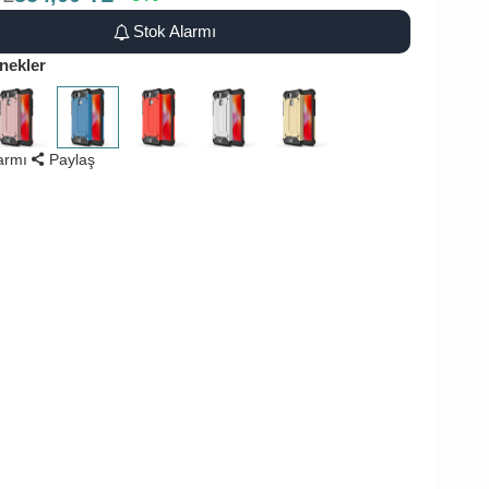
Stok Alarmı
nekler
larmı
Paylaş