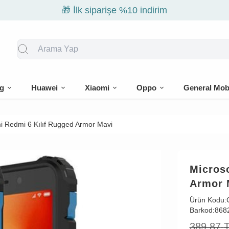
🎁 İlk siparişe %10 indirim
g
Huawei
Xiaomi
Oppo
General Mob
i Redmi 6 Kılıf Rugged Armor Mavi
Micros
Armor 
Ürün Kodu:
Barkod:
868
389,87