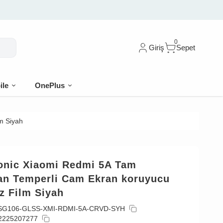
0
Giriş
Sepet
ile
OnePlus
m Siyah
onic Xiaomi Redmi 5A Tam
an Temperli Cam Ekran koruyucu
z Film Siyah
SG106-GLSS-XMI-RDMI-5A-CRVD-SYH
2225207277