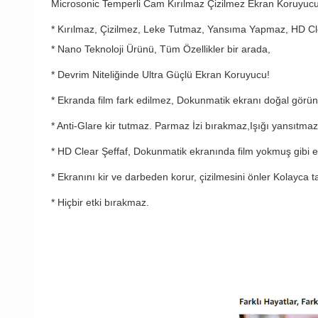
Microsonic Temperli Cam Kırılmaz Çizilmez Ekran Koruyucu
* Kırılmaz, Çizilmez, Leke Tutmaz, Yansıma Yapmaz, HD Cl
* Nano Teknoloji Ürünü, Tüm Özellikler bir arada,
* Devrim Niteliğinde Ultra Güçlü Ekran Koruyucu!
* Ekranda film fark edilmez, Dokunmatik ekranı doğal gör
* Anti-Glare kir tutmaz. Parmaz İzi bırakmaz,Işığı yansıtmaz
* HD Clear Şeffaf, Dokunmatik ekranında film yokmuş gibi ekr
* Ekranını kir ve darbeden korur, çizilmesini önler Kolayca tak
* Hiçbir etki bırakmaz.