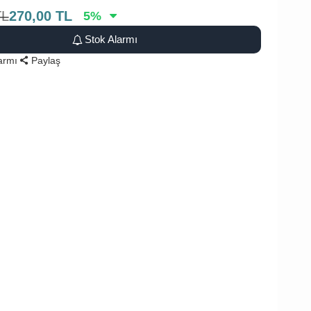
TL
270,00
TL
5
%
Stok Alarmı
larmı
Paylaş