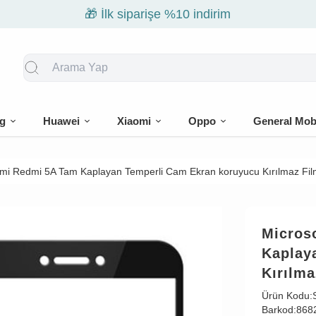
🎁 İlk siparişe %10 indirim
g
Huawei
Xiaomi
Oppo
General Mob
omi Redmi 5A Tam Kaplayan Temperli Cam Ekran koruyucu Kırılmaz Fil
Micros
Kaplay
Kırılma
Ürün Kodu:
Barkod:
868