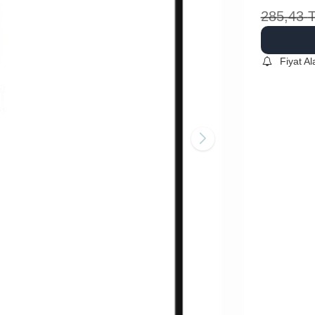
285,43
Fiyat A