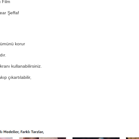
 Film
ear Şeffaf
ünümünü korur
dır.
anı kullanabilirsiniz.
ıp çıkartılabilir,