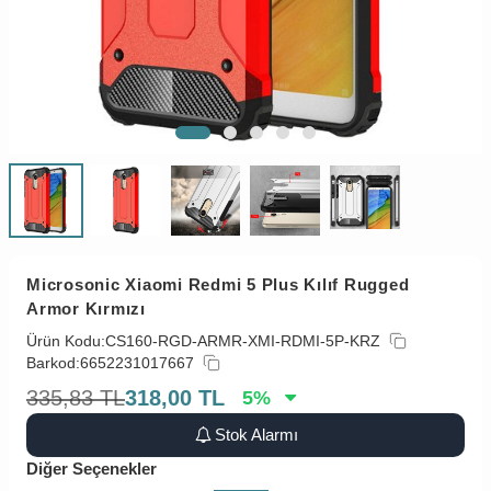
Microsonic Xiaomi Redmi 5 Plus Kılıf Rugged
Armor Kırmızı
Ürün Kodu:
CS160-RGD-ARMR-XMI-RDMI-5P-KRZ
Barkod:
6652231017667
335,83
TL
318,00
TL
5
%
Stok Alarmı
Diğer Seçenekler