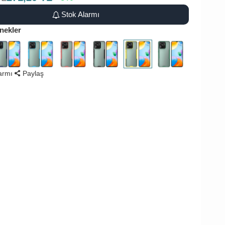
Stok Alarmı
nekler
larmı
Paylaş