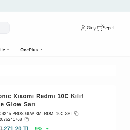
0
Giriş
Sepet
ile
OnePlus
onic Xiaomi Redmi 10C Kılıf
se Glow Sarı
CS245-PRDS-GLW-XMI-RDMI-10C-SRI
2875241768
TL
271,20
TL
9
%