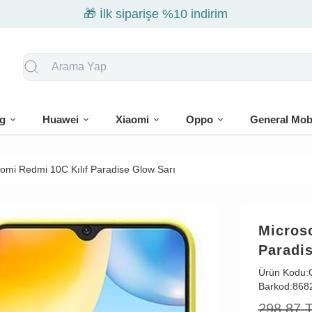
🎁 İlk siparişe %10 indirim
g
Huawei
Xiaomi
Oppo
General Mob
aomi Redmi 10C Kılıf Paradise Glow Sarı
Micros
Paradi
Ürün Kodu:
Barkod:
868
298,87