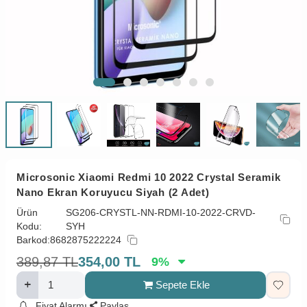
Microsonic Xiaomi Redmi 10 2022 Crystal Seramik
Nano Ekran Koruyucu Siyah (2 Adet)
Ürün
SG206-CRYSTL-NN-RDMI-10-2022-CRVD-
Kodu:
SYH
Barkod:
8682875222224
389,87
TL
354,00
TL
9
%
Sepete Ekle
Fiyat Alarmı
Paylaş