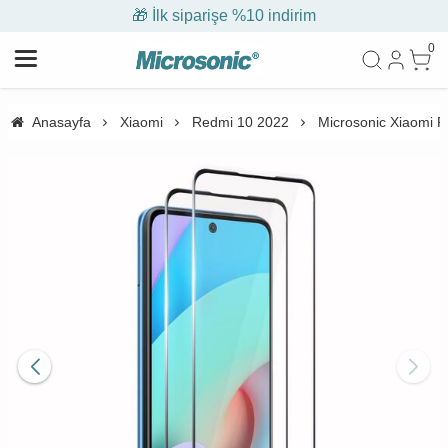
🎁 İlk siparişe %10 indirim
0
Anasayfa
Xiaomi
Redmi 10 2022
Microsonic Xiaomi R