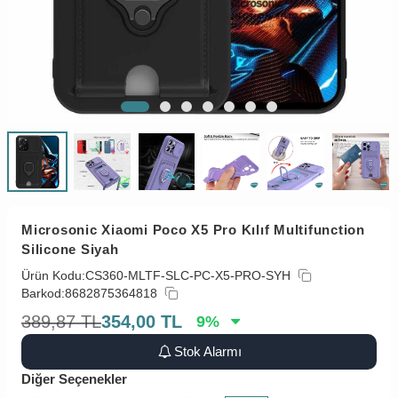
Microsonic Xiaomi Poco X5 Pro Kılıf Multifunction
Silicone Siyah
Ürün Kodu:
CS360-MLTF-SLC-PC-X5-PRO-SYH
Barkod:
8682875364818
389,87
TL
354,00
TL
9
%
Stok Alarmı
Diğer Seçenekler