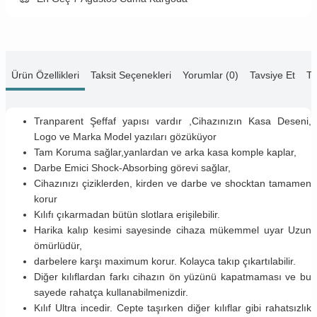
Ürün Özellikleri
Taksit Seçenekleri
Yorumlar (0)
Tavsiye Et
Te
Tranparent Şeffaf yapısı vardır ,Cihazınızın Kasa Deseni,
Logo ve Marka Model yazıları gözüküyor
Tam Koruma sağlar,yanlardan ve arka kasa komple kaplar,
Darbe Emici Shock-Absorbing görevi sağlar,
Cihazınızı çiziklerden, kirden ve darbe ve shocktan tamamen
korur
Kılıfı çıkarmadan bütün slotlara erişilebilir.
Harika kalıp kesimi sayesinde cihaza mükemmel uyar Uzun
ömürlüdür,
darbelere karşı maximum korur. Kolayca takıp çıkartılabilir.
Diğer kılıflardan farkı cihazın ön yüzünü kapatmaması ve bu
sayede rahatça kullanabilmenizdir.
Kılıf Ultra incedir. Cepte taşırken diğer kılıflar gibi rahatsızlık