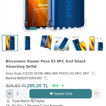
Microsonic Xiaomi Poco X3 NFC Kılıf Shock
Absorbing Şeffaf
Ürün Kodu:
CS130-SCHK-ABS-XMI-POCO-X3-NFC-SFF
Barkod:
8682875056393
324,87
TL
295,20
TL
9
%
Sepete Ekle
Fiyat Alarmı
Paylaş
En Geç 7 Ağustos Cuma Kargoda