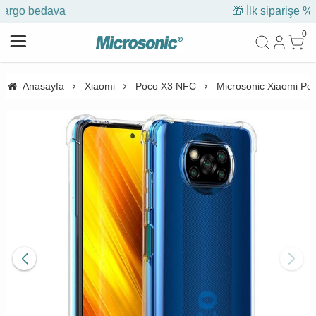
🎁 İlk siparişe %10 indirim
0
Anasayfa
Xiaomi
Poco X3 NFC
Microsonic Xiaomi Poc