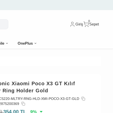
0
Giriş
Sepet
ile
OnePlus
nic Xiaomi Poco X3 GT Kılıf
y Ring Holder Gold
CS220-MLTRY-RNG-HLD-XMI-POCO-X3-GT-GLD
2875200369
TL
354,00
TL
9
%