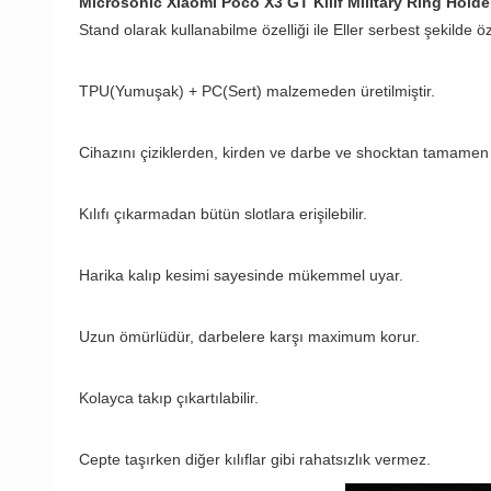
Microsonic Xiaomi Poco X3 GT Kılıf Military Ring Holde
Stand olarak kullanabilme özelliği ile Eller serbest şekilde öz
TPU(Yumuşak) + PC(Sert) malzemeden üretilmiştir.
Cihazını çiziklerden, kirden ve darbe ve shocktan tamamen 
Kılıfı çıkarmadan bütün slotlara erişilebilir.
Harika kalıp kesimi sayesinde mükemmel uyar.
Uzun ömürlüdür, darbelere karşı maximum korur.
Kolayca takıp çıkartılabilir.
Cepte taşırken diğer kılıflar gibi rahatsızlık vermez.