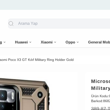
🎁 İlk siparişe %10 indirim
g
Huawei
Xiaomi
Oppo
General Mob
aomi Poco X3 GT Kılıf Military Ring Holder Gold
Microso
Militar
Ürün Kodu:
Barkod:
868
389,87