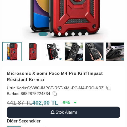
Microsonic Xiaomi Poco M4 Pro Kılıf Impact
Resistant Kırmızı
Ürün Kodu:
CS380-IMPCT-RST-XMI-PC-M4-PRO-KRZ
Barkod:
8682875224334
441,87
TL
402,00
TL
9
%
Stok Alarmı
Diğer Seçenekler