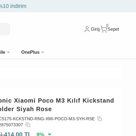
0
Giriş
Sepet
ile
OnePlus
nic Xiaomi Poco M3 Kılıf Kickstand
older Siyah Rose
CS175-KCKSTND-RNG-XMI-POCO-M3-SYH-RSE
2875073307
TL
414,00
TL
9
%