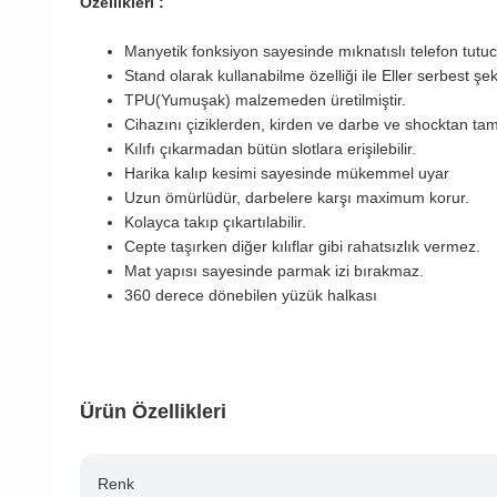
Özellikleri :
Manyetik fonksiyon sayesinde mıknatıslı telefon tutucul
Stand olarak kullanabilme özelliği ile Eller serbest şek
TPU(Yumuşak) malzemeden üretilmiştir.
Cihazını çiziklerden, kirden ve darbe ve shocktan t
Kılıfı çıkarmadan bütün slotlara erişilebilir.
Harika kalıp kesimi sayesinde mükemmel uyar
Uzun ömürlüdür, darbelere karşı maximum korur.
Kolayca takıp çıkartılabilir.
Cepte taşırken diğer kılıflar gibi rahatsızlık vermez.
Mat yapısı sayesinde parmak izi bırakmaz.
360 derece dönebilen yüzük halkası
Ürün Özellikleri
Renk