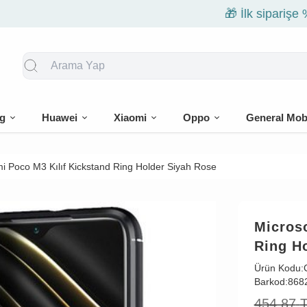
🎁 İlk siparişe %10 indirim
g
Huawei
Xiaomi
Oppo
General Mob
i Poco M3 Kılıf Kickstand Ring Holder Siyah Rose
Microso
Ring H
Ürün Kodu:
Barkod:
868
454,87