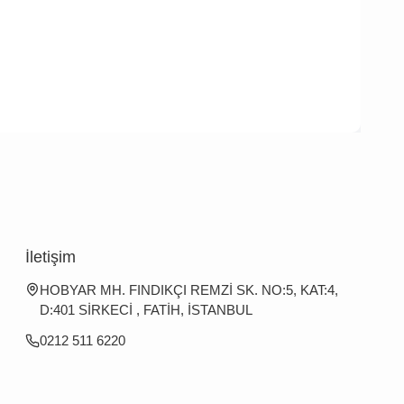
İletişim
HOBYAR MH. FINDIKÇI REMZİ SK. NO:5, KAT:4,
D:401 SİRKECİ , FATİH, İSTANBUL
0212 511 6220