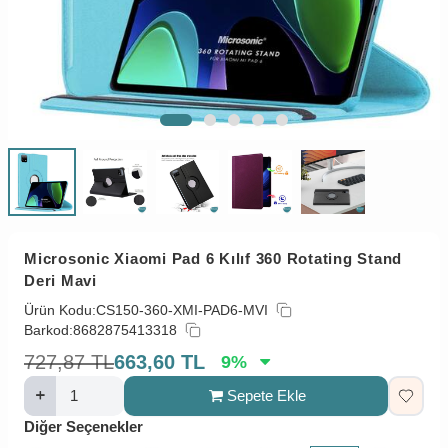
Microsonic Xiaomi Pad 6 Kılıf 360 Rotating Stand
Deri Mavi
Ürün Kodu:
CS150-360-XMI-PAD6-MVI
Barkod:
8682875413318
727,87
TL
663,60
TL
9
%
Sepete Ekle
Diğer Seçenekler