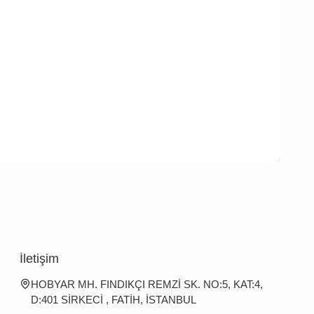
İletişim
HOBYAR MH. FINDIKÇI REMZİ SK. NO:5, KAT:4,
D:401 SİRKECİ , FATİH, İSTANBUL