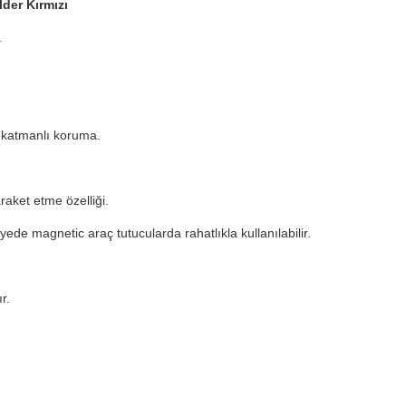
lder Kırmızı
.
t katmanlı koruma.
aket etme özelliği.
de magnetic araç tutucularda rahatlıkla kullanılabilir.
r.