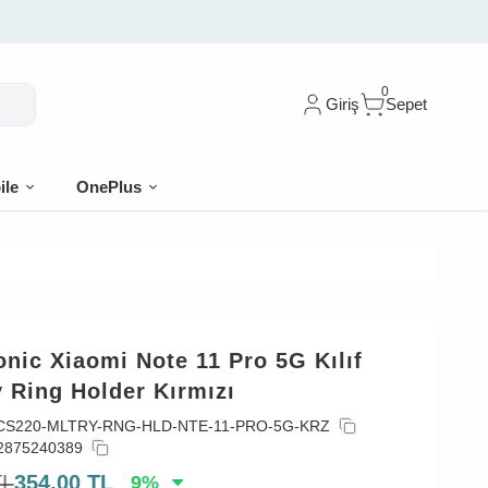
0
Giriş
Sepet
ile
OnePlus
nic Xiaomi Note 11 Pro 5G Kılıf
y Ring Holder Kırmızı
CS220-MLTRY-RNG-HLD-NTE-11-PRO-5G-KRZ
2875240389
TL
354,00
TL
9
%