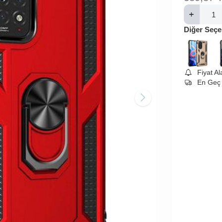
Diğer Seçe
Fiyat A
En Geç 