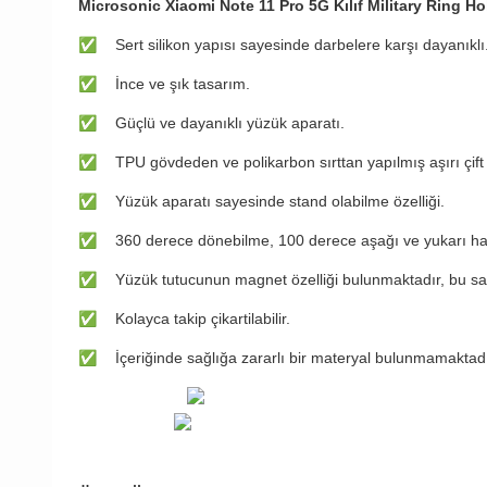
Microsonic Xiaomi Note 11 Pro 5G Kılıf Military Ring Ho
✅
Sert silikon yapısı sayesinde darbelere karşı dayanıklı
✅
İnce ve şık tasarım.
✅
Güçlü ve dayanıklı yüzük aparatı.
✅
TPU gövdeden ve polikarbon sırttan yapılmış aşırı çif
✅
Yüzük aparatı sayesinde stand olabilme özelliği.
✅
360 derece dönebilme, 100 derece aşağı ve yukarı har
✅
Yüzük tutucunun magnet özelliği bulunmaktadır, bu saye
✅
Kolayca takip çikartilabilir.
✅
İçeriğinde sağlığa zararlı bir materyal bulunmamaktadı