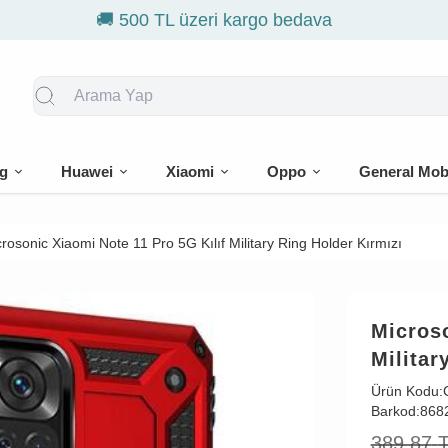
🎁 İlk siparişe %10 indirim
g
Huawei
Xiaomi
Oppo
General Mob
rosonic Xiaomi Note 11 Pro 5G Kılıf Military Ring Holder Kırmızı
Microso
Militar
Ürün Kodu:
Barkod:
868
389,87