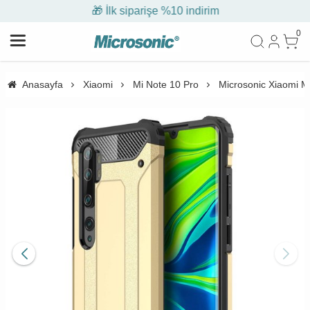
🎁 İlk siparişe %10 indirim
0
Anasayfa
Xiaomi
Mi Note 10 Pro
Microsonic Xiaomi M