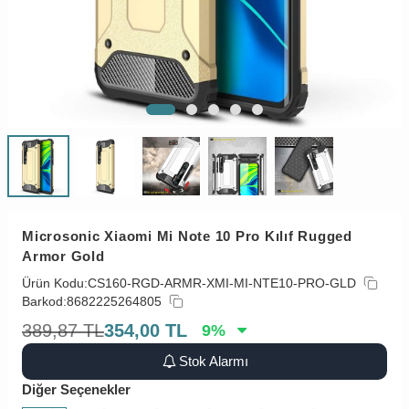
Microsonic Xiaomi Mi Note 10 Pro Kılıf Rugged
Armor Gold
Ürün Kodu:
CS160-RGD-ARMR-XMI-MI-NTE10-PRO-GLD
Barkod:
8682225264805
389,87
TL
354,00
TL
9
%
Stok Alarmı
Diğer Seçenekler