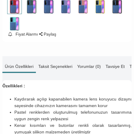
Fiyat Alarmı
Paylaş
Ürün Özellikleri
Taksit Seçenekleri
Yorumlar (0)
Tavsiye Et
Te
Özellikleri :
Kaydırarak açılıp kapanabilen kamera lens koruyucu dizaynı
sayesinde cihazınızın kamerasını tamamen korur
Pastel renklerden oluşturulmuş telefonunuzun tasarımına
uygun zengin renk yelpazesi
Kenar kısımları ve butonlar renkli olarak tasarlanmış,
yumuşak silikon malzemeden üretilmiştir