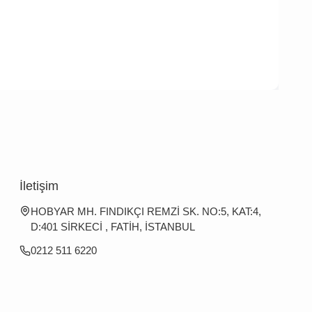
İletişim
HOBYAR MH. FINDIKÇI REMZİ SK. NO:5, KAT:4,
D:401 SİRKECİ , FATİH, İSTANBUL
0212 511 6220