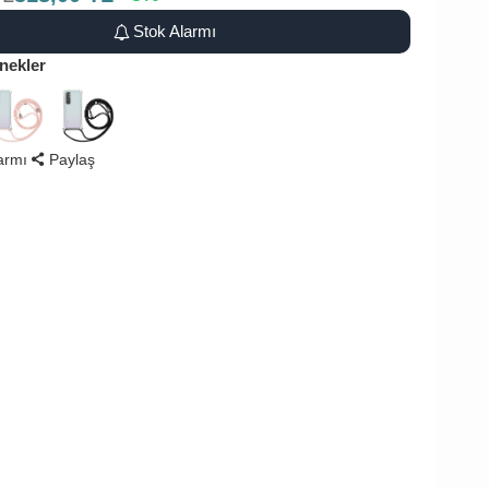
Stok Alarmı
nekler
larmı
Paylaş