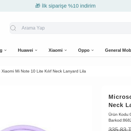
🎁 İlk siparişe %10 indirim
g
Huawei
Xiaomi
Oppo
General Mob
 Xiaomi Mi Note 10 Lite Kılıf Neck Lanyard Lila
Microso
Neck L
Ürün Kodu:
Barkod:
868
335,83