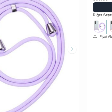
Diğer Seçe
Fiyat A