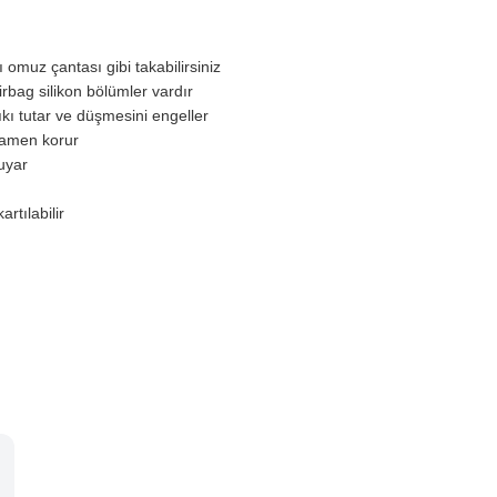
ı omuz çantası gibi takabilirsiniz
airbag silikon bölümler vardır
ıkı tutar ve düşmesini engeller
mamen korur
uyar
rtılabilir