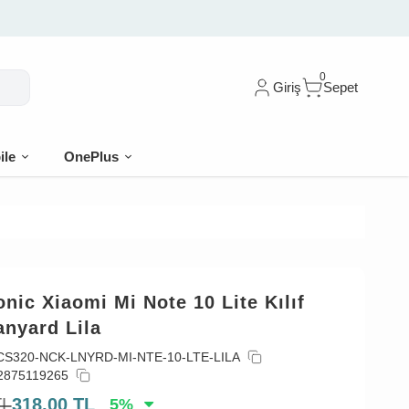
0
Giriş
Sepet
ile
OnePlus
nic Xiaomi Mi Note 10 Lite Kılıf
anyard Lila
CS320-NCK-LNYRD-MI-NTE-10-LTE-LILA
2875119265
TL
318,00
TL
5
%