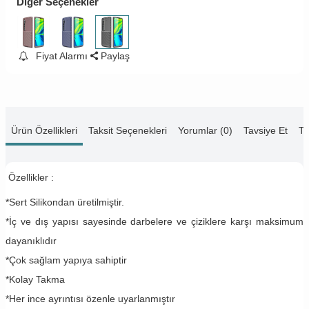
Diğer Seçenekler
Fiyat Alarmı
Paylaş
Ürün Özellikleri
Taksit Seçenekleri
Yorumlar (0)
Tavsiye Et
Te
Özellikler :
*Sert Silikondan üretilmiştir.
*İç ve dış yapısı sayesinde darbelere ve çiziklere karşı maksimum
dayanıklıdır
*Çok sağlam yapıya sahiptir
*Kolay Takma
*Her ince ayrıntısı özenle uyarlanmıştır