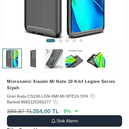
Microsonic Xiaomi Mi Note 10 Kılıf Legion Series
Siyah
Ürün Kodu:
CS130-LGN-XMI-MI-NTE10-SYH
Barkod:
8682225265277
389,87
TL
354,00
TL
9
%
Stok Alarmı