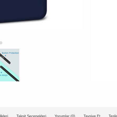
ikleri
Taksit Seçenekleri
Yorumlar (0)
Tavsiye Et
Tesl