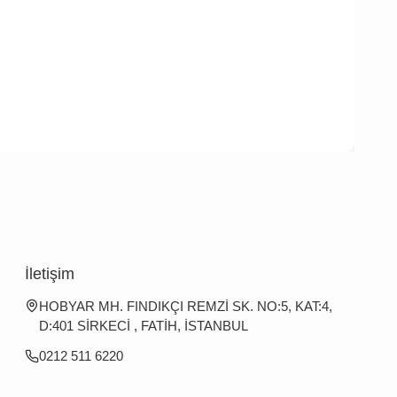
İletişim
HOBYAR MH. FINDIKÇI REMZİ SK. NO:5, KAT:4,
D:401 SİRKECİ , FATİH, İSTANBUL
0212 511 6220