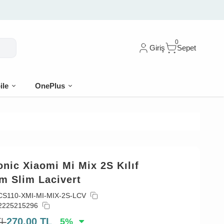
0
Giriş
Sepet
ile
OnePlus
nic Xiaomi Mi Mix 2S Kılıf
m Slim Lacivert
CS110-XMI-MI-MIX-2S-LCV
2225215296
TL
270,00
TL
5
%