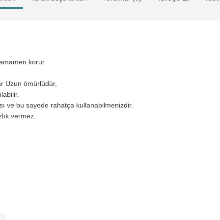
n tamamen korur
ar Uzun ömürlüdür,
ılabilir.
ası ve bu sayede rahatça kullanabilmenizdir.
ızlık vermez.