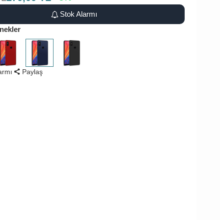
Stok Alarmı
nekler
larmı
Paylaş