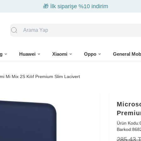
🎁 İlk siparişe %10 indirim
g
Huawei
Xiaomi
Oppo
General Mob
mi Mi Mix 2S Kılıf Premium Slim Lacivert
Microso
Premiu
Ürün Kodu:
Barkod:
868
285,43