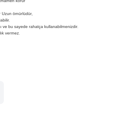
 tamamen korur
r Uzun ömürlüdür,
bilir.
ı ve bu sayede rahatça kullanabilmenizdir.
zlık vermez.