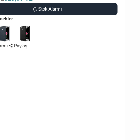
Stok Alarmı
nekler
larmı
Paylaş