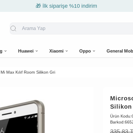
🎁 İlk siparişe %10 indirim
g
Huawei
Xiaomi
Oppo
General Mob
Mi Max Kılıf Room Silikon Gri
Micros
Silikon
Ürün Kodu:
Barkod:
665
335,83