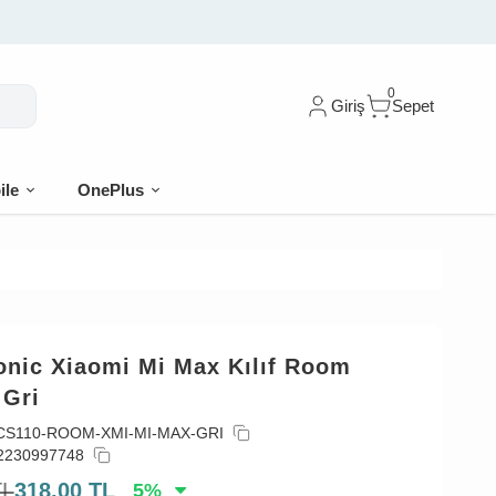
0
Giriş
Sepet
ile
OnePlus
onic Xiaomi Mi Max Kılıf Room
 Gri
CS110-ROOM-XMI-MI-MAX-GRI
2230997748
TL
318,00
TL
5
%