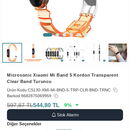
Microsonic Xiaomi Mi Band 5 Kordon Transparent
Clear Band Turuncu
Ürün Kodu:
CS130-XMI-MI-BND-5-TRP-CLR-BND-TRNC
Barkod:
8682875069959
597,87
TL
544,80
TL
9
%
Stok Alarmı
Diğer Seçenekler