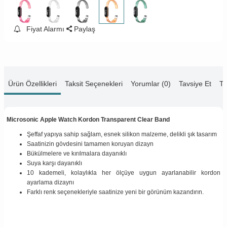
Fiyat Alarmı
Paylaş
Ürün Özellikleri
Taksit Seçenekleri
Yorumlar (0)
Tavsiye Et
Te
Microsonic Apple Watch Kordon Transparent Clear Band
Şeffaf yapıya sahip sağlam, esnek silikon malzeme, delikli şık tasarım
Saatinizin gövdesini tamamen koruyan dizayn
Bükülmelere ve kırılmalara dayanıklı
Suya karşı dayanıklı
10 kademeli, kolaylıkla her ölçüye uygun ayarlanabilir kordon
ayarlama dizaynı
Farklı renk seçenekleriyle saatinize yeni bir görünüm kazandırın.