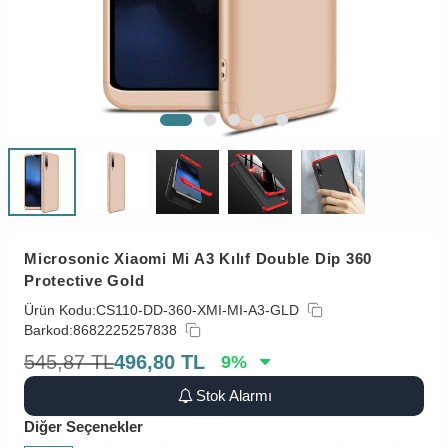
Microsonic Xiaomi Mi A3 Kılıf Double Dip 360
Protective Gold
Ürün Kodu:
CS110-DD-360-XMI-MI-A3-GLD
Barkod:
8682225257838
545,87
TL
496,80
TL
9
%
Stok Alarmı
Diğer Seçenekler